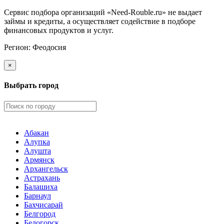
Сервис подбора организаций «Need-Rouble.ru» не выдает
займы и кредиты, а осуществляет содействие в подборе
финансовых продуктов и услуг.
Регион:
Феодосия
×
Выбрать город
Абакан
Алупка
Алушта
Армянск
Архангельск
Астрахань
Балашиха
Барнаул
Бахчисарай
Белгород
Белогорск