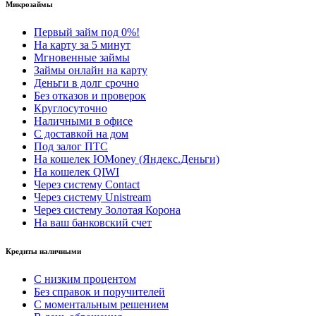
Микрозаймы
Первый займ под 0%!
На карту за 5 минут
Мгновенные займы
Займы онлайн на карту
Деньги в долг срочно
Без отказов и проверок
Круглосуточно
Наличными в офисе
С доставкой на дом
Под залог ПТС
На кошелек ЮMoney (Яндекс.Деньги)
На кошелек QIWI
Через систему Contact
Через систему Unistream
Через систему Золотая Корона
На ваш банковский счет
Кредиты наличными
С низким процентом
Без справок и поручителей
С моментальным решением