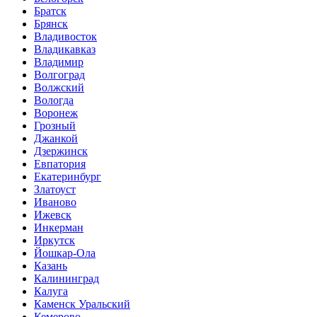
Братск
Брянск
Владивосток
Владикавказ
Владимир
Волгоград
Волжский
Вологда
Воронеж
Грозный
Джанкой
Дзержинск
Евпатория
Екатеринбург
Златоуст
Иваново
Ижевск
Инкерман
Иркутск
Йошкар-Ола
Казань
Калининград
Калуга
Каменск Уральский
Кемерово