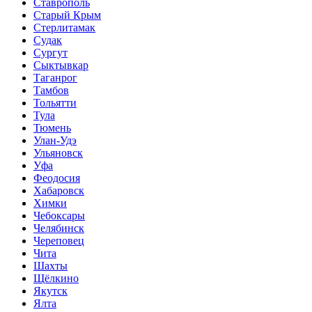
Ставрополь
Старый Крым
Стерлитамак
Судак
Сургут
Сыктывкар
Таганрог
Тамбов
Тольятти
Тула
Тюмень
Улан-Удэ
Ульяновск
Уфа
Феодосия
Хабаровск
Химки
Чебоксары
Челябинск
Череповец
Чита
Шахты
Щёлкино
Якутск
Ялта