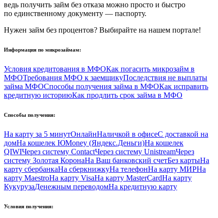
ведь получить займ без отказа можно просто и быстро
по единственному документу — паспорту.
Нужен займ без процентов? Выбирайте на нашем портале!
Информация по микрозаймам:
Условия кредитования в МФО
Как погасить микрозайм в
МФО
Требования МФО к заемщику
Последствия не выплаты
займа МФО
Способы получения займа в МФО
Как исправить
кредитную историю
Как продлить срок займа в МФО
Способы получения:
На карту за 5 минут
Онлайн
Наличкой в офисе
С доставкой на
дом
На кошелек ЮMoney (Яндекс.Деньги)
На кошелек
QIWI
Через систему Contact
Через систему Unistream
Через
систему Золотая Корона
На Ваш банковский счет
Без карты
На
карту сбербанка
На сберкнижку
На телефон
На карту МИР
На
карту Maestro
На карту Visa
На карту MasterCard
На карту
Кукуруза
Денежным переводом
На кредитную карту
Условия получения: