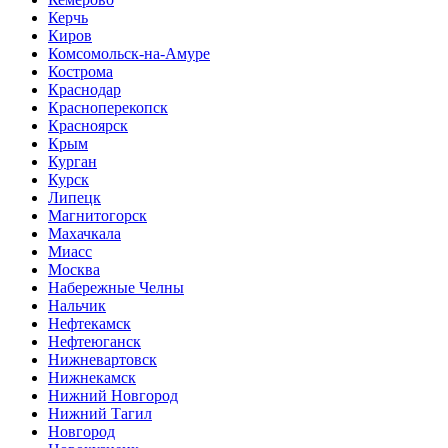
Керчь
Киров
Комсомольск-на-Амуре
Кострома
Краснодар
Красноперекопск
Красноярск
Крым
Курган
Курск
Липецк
Магнитогорск
Махачкала
Миасс
Москва
Набережные Челны
Нальчик
Нефтекамск
Нефтеюганск
Нижневартовск
Нижнекамск
Нижний Новгород
Нижний Тагил
Новгород