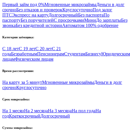
Первый займ под 0%
Мгновенные микрозаймы
Деньги в долг
срочно
Без отказов и проверок
Круглосуточно
Под залог
ПТС
Экспресс на карту
Долгосрочный
Без паспорта
По
паспорту
Без поручителей
С просрочками
Мини
До зарплаты
Без
звонка
Без кредитной истории
Автоматом 100% одобрение
Категория заёмщика:
С 18 лет
С 19 лет
С 20 лет
С 21
года
Безработным
Пенсионерам
Студентам
Бизнесу
Юридическим
лицам
Физическим лицам
Время рассмотрения:
На карту за 5 минут
Мгновенные микрозаймы
Деньги в долг
срочно
Круглосуточно
Срок микрозайма:
На 1 месяц
На 2 месяца
На 3 месяца
На пол года
На
год
Краткосрочный
Долгосрочный
Сумма микрозайма: