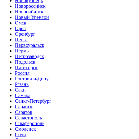
Новокузнецк
Новороссийск
Новосибирск
Новый Уренгой
Омск
Орёл
Оренбург
Пенза
Первоуральск
Пермь
Петрозаводск
Подольск
Пятигорск
Россия
Ростов-на-Дону
Рязань
Саки
Самара
Санкт-Петербург
Саранск
Саратов
Севастополь
Симферополь
Смоленск
Сочи